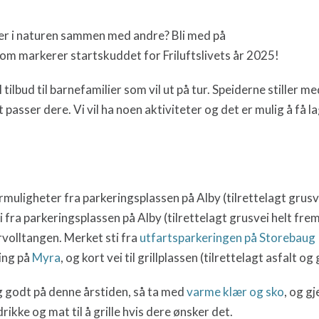
mer i naturen sammen med andre? Bli med på
om markerer startskuddet for Friluftslivets år 2025!
 tilbud til barnefamilier som vil ut på tur. Speiderne stiller m
passer dere. Vi vil ha noen aktiviteter og det er mulig å få 
urmuligheter fra parkeringsplassen på Alby (tilrettelagt grusv
ei fra parkeringsplassen på Alby (tilrettelagt grusvei helt fre
volltangen. Merket sti fra
utfartsparkeringen på Storebaug
ring på
Myra
, og kort vei til grillplassen (tilrettelagt asfalt o
eg godt på denne årstiden, så ta med
varme klær og sko
, og gj
il drikke og mat til å grille hvis dere ønsker det.