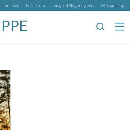
eiderbasen
Follo krets
Ledige stillinger og verv
Min speiding
UPPE