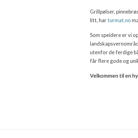
Grillpølser, pinnebrø
litt, har
turmat.no
man
Som speidere er vi o
landskapsvernområdet
utenfor de ferdige bå
får flere gode og uni
Velkommen til en hy