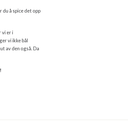
r du å spice det opp
 vi er i
r vi ikke bål
n ut av den også. Da
!