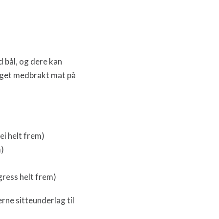
ed bål, og dere kan
laget medbrakt mat på
ei helt frem)
m)
g gress helt frem)
erne sitteunderlag til