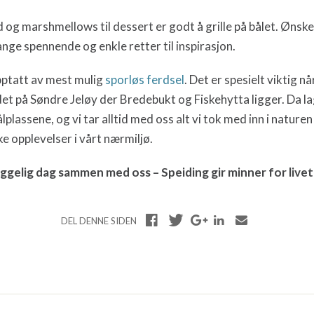
d og marshmellows til dessert er godt å grille på bålet. Ønske
ge spennende og enkle retter til inspirasjon.
pptatt av mest mulig
sporløs ferdsel
. Det er spesielt viktig når
 på Søndre Jeløy der Bredebukt og Fiskehytta ligger. Da lage
lplassene, og vi tar alltid med oss alt vi tok med inn i nature
ke opplevelser i vårt nærmiljø.
ggelig dag sammen med oss – Speiding gir minner for livet
DEL DENNE SIDEN