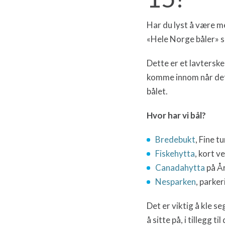
Har du lyst å være 
«Hele Norge båler» s
Dette er et lavterskel
komme innom når det 
bålet.
Hvor har vi bål?
Bredebukt
, Fine t
Fiskehytta
, kort v
Canadahytta
på År
Nesparken
, parke
Det er viktig å kle s
å sitte på, i tillegg t