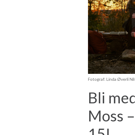
Fotograf: Linda Øverli Nil
Bli med
M
oss –
15
!