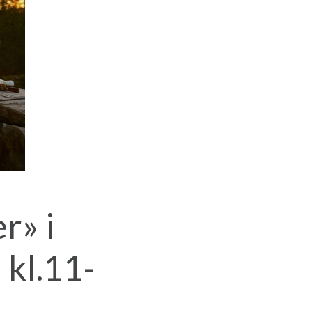
er»
i
 kl.11-