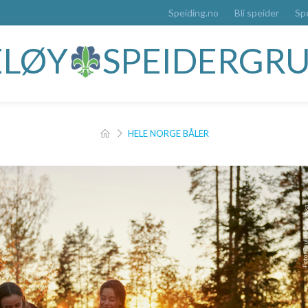
Speiding.no
Bli speider
Sp
JELØY
SPEIDERGR
HELE NORGE BÅLER