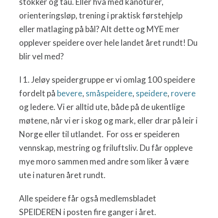
stokker og tau. Eller hva med kanoturer,
orienteringsløp, trening i praktisk førstehjelp
eller matlaging på bål? Alt dette og MYE mer
opplever speidere over hele landet året rundt! Du
blir vel med?
I 1. Jeløy speidergruppe er vi omlag 100 speidere
fordelt på
bevere
,
småspeidere
,
speidere
,
rovere
og ledere. Vi er alltid ute, både på de ukentlige
møtene, når vi er i skog og mark, eller drar på leir i
Norge eller til utlandet. For oss er speideren
vennskap, mestring og friluftsliv. Du får oppleve
mye moro sammen med andre som liker å være
ute i naturen året rundt.
Alle speidere får også medlemsbladet
SPEIDEREN i posten fire ganger i året.